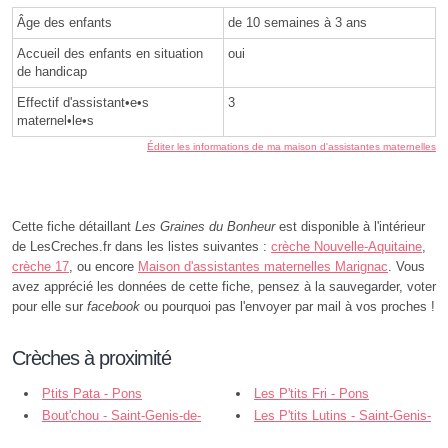
Âge des enfants
de 10 semaines à 3 ans
Accueil des enfants en situation
oui
de handicap
Effectif d'assistant•e•s
3
maternel•le•s
Éditer les informations de ma maison d'assistantes maternelles
Cette fiche détaillant
Les Graines du Bonheur
est disponible à l'intérieur
de LesCreches.fr dans les listes suivantes :
crèche Nouvelle-Aquitaine
,
crèche 17
, ou encore
Maison d'assistantes maternelles Marignac
. Vous
avez apprécié les données de cette fiche, pensez à la sauvegarder, voter
pour elle sur
facebook
ou pourquoi pas l'envoyer par mail à vos proches !
Crèches à proximité
Ptits Pata - Pons
Les P'tits Fri - Pons
Bout'chou - Saint-Genis-de-
Les P'tits Lutins - Saint-Genis-
Saintonge
de-Saintonge