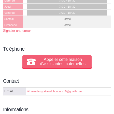
Mercredi
7h30 - 18h30
Jeudi
7h30 - 18h30
Vendredi
7h30 - 18h30
Samedi
Fermé
Dimanche
Fermé
Signaler une erreur
Téléphone
Appeler cette maison
d'assistantes maternelles
Contact
Email
mamlesgrainesdubonheur17ⓐgmail.com
Informations