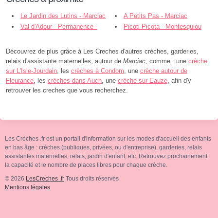
Le Jardin des Lutins - Marciac
A Petits Pas - Marciac
Val d'Adour - Permanence -
Picoti Picota - Montesquiou
Maubourguet
Découvrez de plus grâce à Les Creches d'autres crèches, garderies,
relais d'assistante maternelles, autour de
Marciac
, comme : une
crèche
sur L'Isle-Jourdain
, les
crèches à Condom
, une
crèche autour de
Fleurance
, les
crèches dans Auch
, une
crèche sur Eauze
, afin d'y
retrouver les creches que vous recherchez.
Les Crèches .fr est un portail d'information sur les modes d'accueil des enfants
en bas âge : crèches (publiques, privées, ou d'entreprise), garderies, relais
assistantes maternelles, relais, jardin d'enfant, etc. Retrouvez prochainement
la capacité et le nombre de places libres pour chaque crèche.
© 2026
LesCreches .fr
Tous droits réservés
Mentions légales