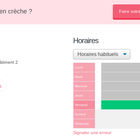
en crèche ?
Faire votr
Horaires
âtiment 2
Lundi
Mardi
ps
Mercredi
Jeudi
Vendredi
Samedi
Dimanche
Signaler une erreur