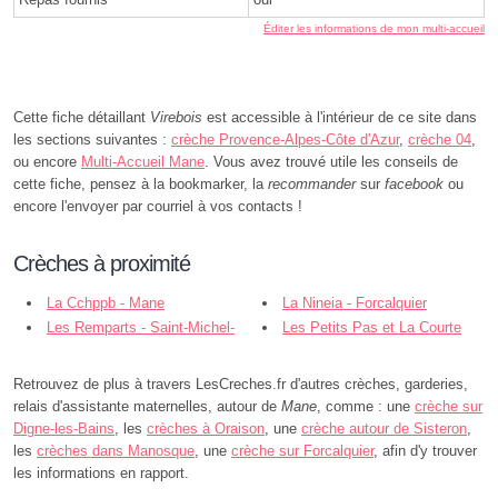
Éditer les informations de mon multi-accueil
Cette fiche détaillant
Virebois
est accessible à l'intérieur de ce site dans
les sections suivantes :
crèche Provence-Alpes-Côte d'Azur
,
crèche 04
,
ou encore
Multi-Accueil Mane
. Vous avez trouvé utile les conseils de
cette fiche, pensez à la bookmarker, la
recommander
sur
facebook
ou
encore l'envoyer par courriel à vos contacts !
Crèches à proximité
La Cchppb - Mane
La Nineia - Forcalquier
Les Remparts - Saint-Michel-
Les Petits Pas et La Courte
l'Observatoire
Echelle - Villeneuve
Retrouvez de plus à travers LesCreches.fr d'autres crèches, garderies,
relais d'assistante maternelles, autour de
Mane
, comme : une
crèche sur
Digne-les-Bains
, les
crèches à Oraison
, une
crèche autour de Sisteron
,
les
crèches dans Manosque
, une
crèche sur Forcalquier
, afin d'y trouver
les informations en rapport.