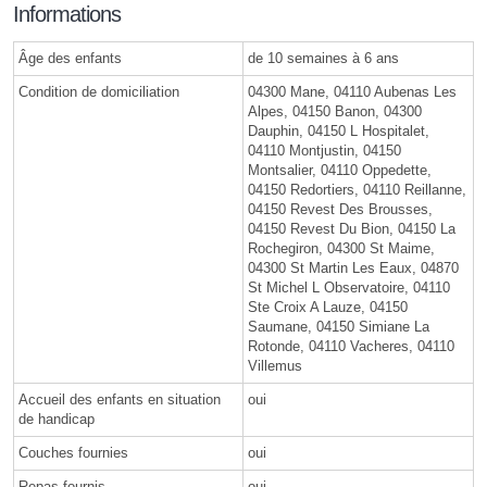
Informations
Âge des enfants
de 10 semaines à 6 ans
Condition de domiciliation
04300 Mane, 04110 Aubenas Les
Alpes, 04150 Banon, 04300
Dauphin, 04150 L Hospitalet,
04110 Montjustin, 04150
Montsalier, 04110 Oppedette,
04150 Redortiers, 04110 Reillanne,
04150 Revest Des Brousses,
04150 Revest Du Bion, 04150 La
Rochegiron, 04300 St Maime,
04300 St Martin Les Eaux, 04870
St Michel L Observatoire, 04110
Ste Croix A Lauze, 04150
Saumane, 04150 Simiane La
Rotonde, 04110 Vacheres, 04110
Villemus
Accueil des enfants en situation
oui
de handicap
Couches fournies
oui
Repas fournis
oui