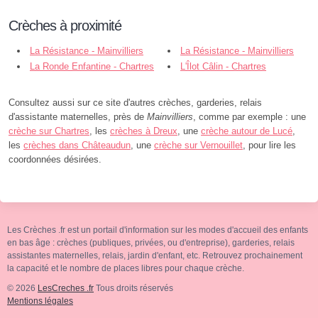
Crèches à proximité
La Résistance - Mainvilliers
La Résistance - Mainvilliers
La Ronde Enfantine - Chartres
L'Îlot Câlin - Chartres
Consultez aussi sur ce site d'autres crèches, garderies, relais
d'assistante maternelles, près de
Mainvilliers
, comme par exemple : une
crèche sur Chartres
, les
crèches à Dreux
, une
crèche autour de Lucé
,
les
crèches dans Châteaudun
, une
crèche sur Vernouillet
, pour lire les
coordonnées désirées.
Les Crèches .fr est un portail d'information sur les modes d'accueil des enfants
en bas âge : crèches (publiques, privées, ou d'entreprise), garderies, relais
assistantes maternelles, relais, jardin d'enfant, etc. Retrouvez prochainement
la capacité et le nombre de places libres pour chaque crèche.
© 2026
LesCreches .fr
Tous droits réservés
Mentions légales