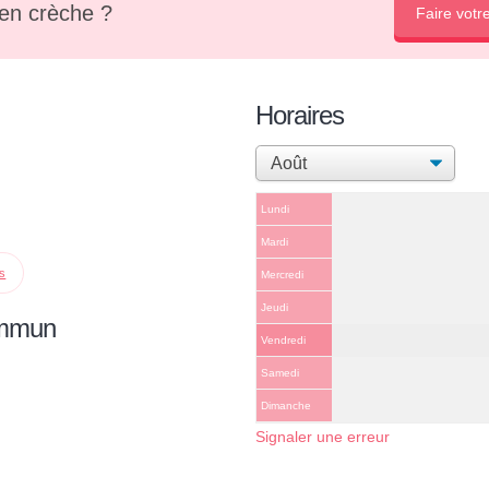
en crèche ?
Faire votr
Horaires
Lundi
Mardi
ps
Mercredi
Jeudi
ommun
Vendredi
Samedi
Dimanche
Signaler une erreur