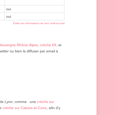
oui
oui
Éditer les informations de mon multi-accueil
 Auvergne-Rhône-Alpes
,
crèche 69
, et
twitter
ou bien la diffuser par email à
 de
Lyon
, comme : une
crèche sur
ne
crèche sur Caluire-et-Cuire
, afin d'y