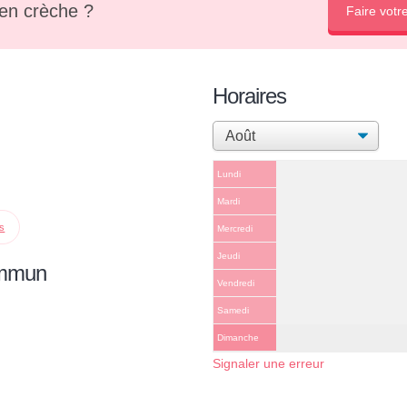
en crèche ?
Faire votr
Horaires
Lundi
Mardi
ps
Mercredi
Jeudi
ommun
Vendredi
Samedi
Dimanche
Signaler une erreur