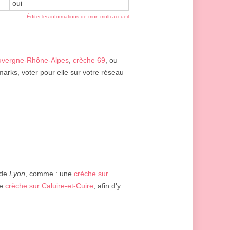
oui
Éditer les informations de mon multi-accueil
uvergne-Rhône-Alpes
,
crèche 69
, ou
arks, voter pour elle sur votre réseau
 de
Lyon
, comme : une
crèche sur
ne
crèche sur Caluire-et-Cuire
, afin d'y