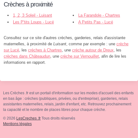
Crèches à proximité
1, 2, 3 Soleil - Luisant
La Farandole - Chartres
Les P'tits Loups - Lucé
A Petits Pas - Lucé
Consultez sur ce site d'autres crèches, garderies, relais d'assistante
maternelles, à proximité de
Luisant
, comme par exemple : une
crèche
sur Lucé
, les
crèches à Chartres
, une
crèche autour de Dreux
, les
crèches dans Châteaudun
, une
crèche sur Vernouillet
, afin de lire les
informations en rapport.
Les Crèches .fr est un portail d'information sur les modes d'accueil des enfants
en bas âge : crèches (publiques, privées, ou d'entreprise), garderies, relais
assistantes maternelles, relais, jardin d'enfant, etc. Retrouvez prochainement
la capacité et le nombre de places libres pour chaque crèche.
© 2026
LesCreches .fr
Tous droits réservés
Mentions légales