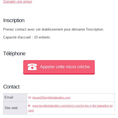
Signaler une erreur
Inscription
Prenez contact avec cet établissement pour démarrer l'inscription.
Capacité d'accueil :
10 enfants
.
Téléphone
Appeler cette micro crèche
Contact
Email
luisantⓐlesptitsbabadins.com
www.lesptitsbabadins.com/micro-creche-les-p-tits-babadins-lui
Site web
sant