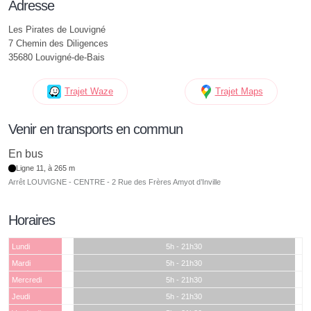
Adresse
Les Pirates de Louvigné
7 Chemin des Diligences
35680 Louvigné-de-Bais
Trajet Waze
Trajet Maps
Venir en transports en commun
En bus
Ligne 11, à 265 m
Arrêt LOUVIGNE - CENTRE - 2 Rue des Frères Amyot d’Inville
Horaires
Lundi
5h - 21h30
Mardi
5h - 21h30
Mercredi
5h - 21h30
Jeudi
5h - 21h30