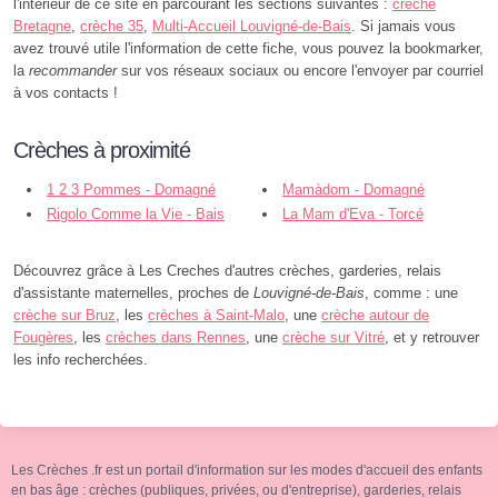
l'intérieur de ce site en parcourant les sections suivantes :
crèche
Bretagne
,
crèche 35
,
Multi-Accueil Louvigné-de-Bais
. Si jamais vous
avez trouvé utile l'information de cette fiche, vous pouvez la bookmarker,
la
recommander
sur vos réseaux sociaux ou encore l'envoyer par courriel
à vos contacts !
Crèches à proximité
1 2 3 Pommes - Domagné
Mamàdom - Domagné
Rigolo Comme la Vie - Bais
La Mam d'Eva - Torcé
Découvrez grâce à Les Creches d'autres crèches, garderies, relais
d'assistante maternelles, proches de
Louvigné-de-Bais
, comme : une
crèche sur Bruz
, les
crèches à Saint-Malo
, une
crèche autour de
Fougères
, les
crèches dans Rennes
, une
crèche sur Vitré
, et y retrouver
les info recherchées.
Les Crèches .fr est un portail d'information sur les modes d'accueil des enfants
en bas âge : crèches (publiques, privées, ou d'entreprise), garderies, relais