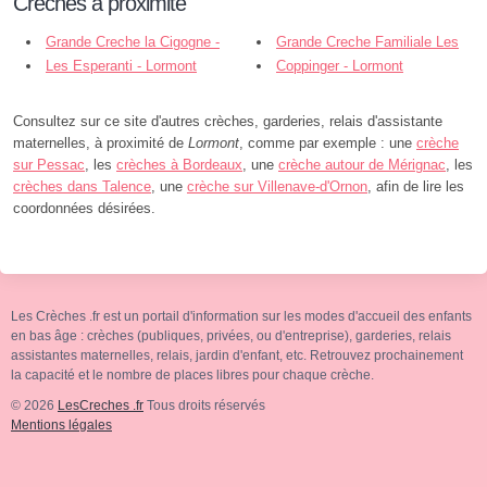
Crèches à proximité
Grande Creche la Cigogne -
Grande Creche Familiale Les
Lormont
Les Esperanti - Lormont
Renardeaux - Lormont
Coppinger - Lormont
Consultez sur ce site d'autres crèches, garderies, relais d'assistante
maternelles, à proximité de
Lormont
, comme par exemple : une
crèche
sur Pessac
, les
crèches à Bordeaux
, une
crèche autour de Mérignac
, les
crèches dans Talence
, une
crèche sur Villenave-d'Ornon
, afin de lire les
coordonnées désirées.
Les Crèches .fr est un portail d'information sur les modes d'accueil des enfants
en bas âge : crèches (publiques, privées, ou d'entreprise), garderies, relais
assistantes maternelles, relais, jardin d'enfant, etc. Retrouvez prochainement
la capacité et le nombre de places libres pour chaque crèche.
© 2026
LesCreches .fr
Tous droits réservés
Mentions légales