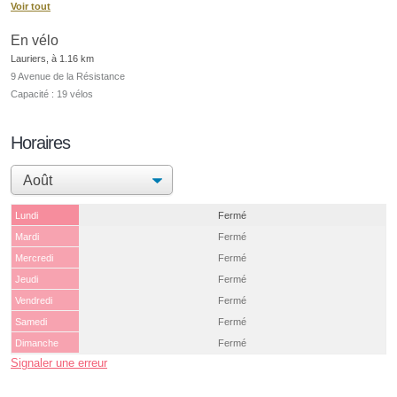
Voir tout
En vélo
Lauriers, à 1.16 km
9 Avenue de la Résistance
Capacité : 19 vélos
Horaires
Lundi
Fermé
Mardi
Fermé
Mercredi
Fermé
Jeudi
Fermé
Vendredi
Fermé
Samedi
Fermé
Dimanche
Fermé
Signaler une erreur