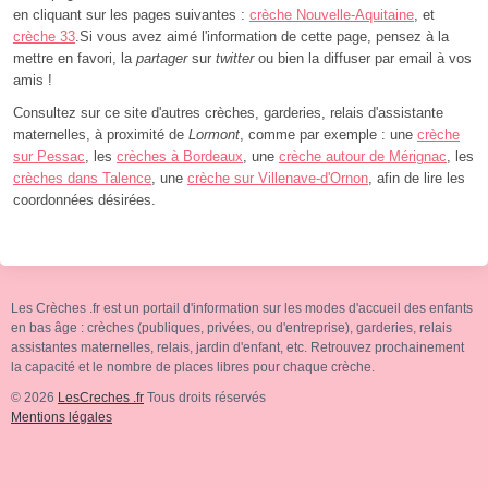
en cliquant sur les pages suivantes :
crèche Nouvelle-Aquitaine
, et
crèche 33
.Si vous avez aimé l'information de cette page, pensez à la
mettre en favori, la
partager
sur
twitter
ou bien la diffuser par email à vos
amis !
Consultez sur ce site d'autres crèches, garderies, relais d'assistante
maternelles, à proximité de
Lormont
, comme par exemple : une
crèche
sur Pessac
, les
crèches à Bordeaux
, une
crèche autour de Mérignac
, les
crèches dans Talence
, une
crèche sur Villenave-d'Ornon
, afin de lire les
coordonnées désirées.
Les Crèches .fr est un portail d'information sur les modes d'accueil des enfants
en bas âge : crèches (publiques, privées, ou d'entreprise), garderies, relais
assistantes maternelles, relais, jardin d'enfant, etc. Retrouvez prochainement
la capacité et le nombre de places libres pour chaque crèche.
© 2026
LesCreches .fr
Tous droits réservés
Mentions légales