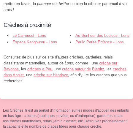
mettre en favori, la
partager
sur
twitter
ou bien la diffuser par email à vos
amis !
Crèches à proximité
Le Carrousel - Lons
Au Bonheur des Loulous - Lons
Espace Kangourou - Lons
Perlic Petite Enfance - Lons
Consultez de plus sur ce site d'autres crèches, garderies, relais
d'assistante maternelles, autour de
Lons
, comme : une
crèche sur
Bayonne
, les
crèches à Pau
, une
crèche autour de Biarritz
, les
crèches
dans Anglet
, une
crèche sur Hendaye
, afin d'y lire les creches que vous
recherchez.
Les Crèches .fr est un portail d'information sur les modes d'accueil des enfants
en bas âge : crèches (publiques, privées, ou d'entreprise), garderies, relais
assistantes maternelles, relais, jardin d'enfant, etc. Retrouvez prochainement
la capacité et le nombre de places libres pour chaque crèche.