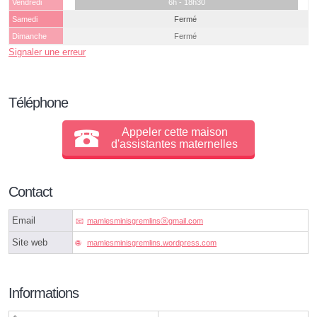
Vendredi
6h - 18h30
Samedi
Fermé
Dimanche
Fermé
Signaler une erreur
Téléphone
Appeler cette maison
d'assistantes maternelles
Contact
Email
mamlesminisgremlinsⓐgmail.com
Site web
mamlesminisgremlins.wordpress.com
Informations