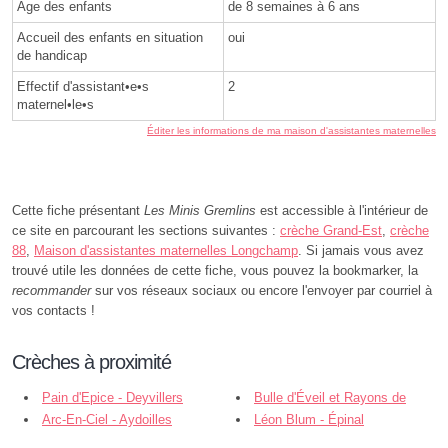
Âge des enfants
de 8 semaines à 6 ans
Accueil des enfants en situation
oui
de handicap
Effectif d'assistant•e•s
2
maternel•le•s
Éditer les informations de ma maison d'assistantes maternelles
Cette fiche présentant
Les Minis Gremlins
est accessible à l'intérieur de
ce site en parcourant les sections suivantes :
crèche Grand-Est
,
crèche
88
,
Maison d'assistantes maternelles Longchamp
. Si jamais vous avez
trouvé utile les données de cette fiche, vous pouvez la bookmarker, la
recommander
sur vos réseaux sociaux ou encore l'envoyer par courriel à
vos contacts !
Crèches à proximité
Pain d'Epice - Deyvillers
Bulle d'Éveil et Rayons de
Arc-En-Ciel - Aydoilles
Soleil - Jeuxey
Léon Blum - Épinal