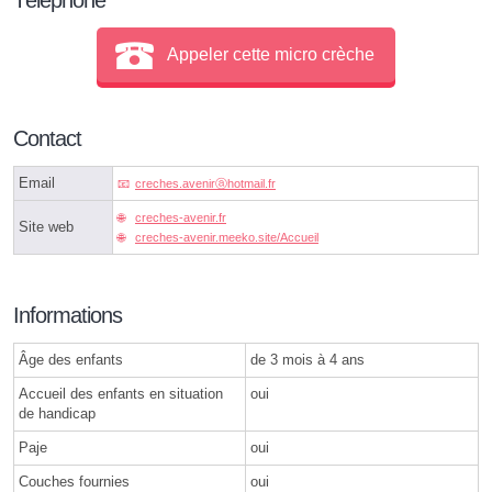
Appeler cette micro crèche
Contact
Email
creches.avenirⓐhotmail.fr
creches-avenir.fr
Site web
creches-avenir.meeko.site/Accueil
Informations
Âge des enfants
de 3 mois à 4 ans
Accueil des enfants en situation
oui
de handicap
Paje
oui
Couches fournies
oui