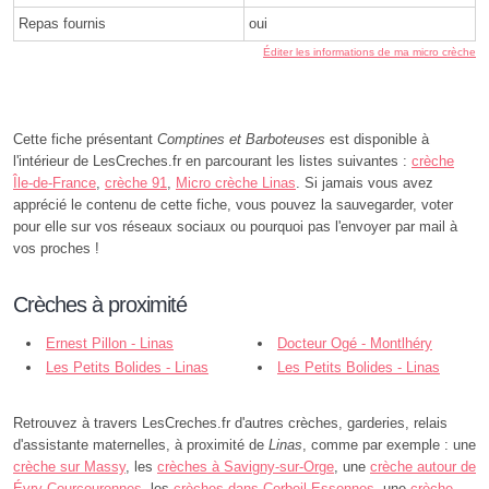
Repas fournis
oui
Éditer les informations de ma micro crèche
Cette fiche présentant
Comptines et Barboteuses
est disponible à
l'intérieur de LesCreches.fr en parcourant les listes suivantes :
crèche
Île-de-France
,
crèche 91
,
Micro crèche Linas
. Si jamais vous avez
apprécié le contenu de cette fiche, vous pouvez la sauvegarder, voter
pour elle sur vos réseaux sociaux ou pourquoi pas l'envoyer par mail à
vos proches !
Crèches à proximité
Ernest Pillon - Linas
Docteur Ogé - Montlhéry
Les Petits Bolides - Linas
Les Petits Bolides - Linas
Retrouvez à travers LesCreches.fr d'autres crèches, garderies, relais
d'assistante maternelles, à proximité de
Linas
, comme par exemple : une
crèche sur Massy
, les
crèches à Savigny-sur-Orge
, une
crèche autour de
Évry-Courcouronnes
, les
crèches dans Corbeil-Essonnes
, une
crèche