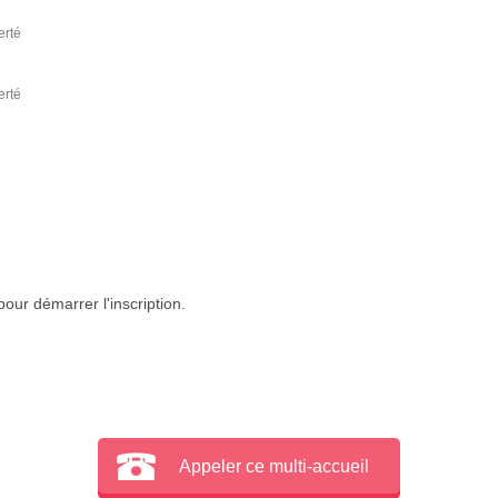
erté
erté
our démarrer l'inscription.
Appeler ce multi-accueil