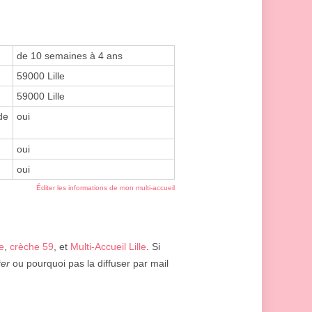
de 10 semaines à 4 ans
59000 Lille
59000 Lille
de
oui
oui
oui
Éditer les informations de mon multi-accueil
e
,
crèche 59
, et
Multi-Accueil Lille
. Si
ter
ou pourquoi pas la diffuser par mail