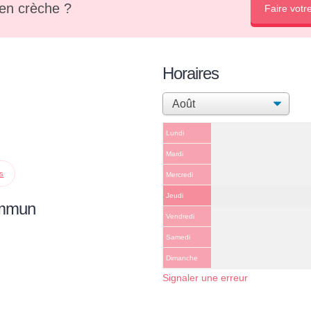
en crèche ?
Faire votr
Horaires
Lundi
Mardi
ps
Mercredi
Jeudi
ommun
Vendredi
Samedi
Dimanche
Signaler une erreur