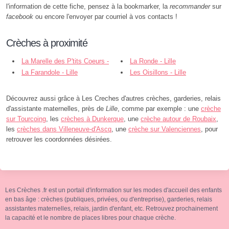
l'information de cette fiche, pensez à la bookmarker, la
recommander
sur
facebook
ou encore l'envoyer par courriel à vos contacts !
Crèches à proximité
La Marelle des P'tits Coeurs -
La Ronde - Lille
Lille
La Farandole - Lille
Les Oisillons - Lille
Découvrez aussi grâce à Les Creches d'autres crèches, garderies, relais
d'assistante maternelles, près de
Lille
, comme par exemple : une
crèche
sur Tourcoing
, les
crèches à Dunkerque
, une
crèche autour de Roubaix
,
les
crèches dans Villeneuve-d'Ascq
, une
crèche sur Valenciennes
, pour
retrouver les coordonnées désirées.
Les Crèches .fr est un portail d'information sur les modes d'accueil des enfants
en bas âge : crèches (publiques, privées, ou d'entreprise), garderies, relais
assistantes maternelles, relais, jardin d'enfant, etc. Retrouvez prochainement
la capacité et le nombre de places libres pour chaque crèche.