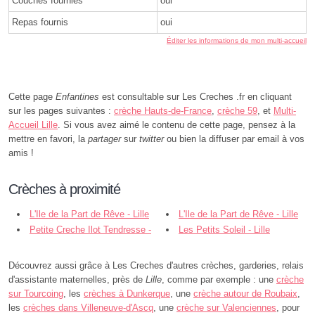
Couches fournies
oui
Repas fournis
oui
Éditer les informations de mon multi-accueil
Cette page
Enfantines
est consultable sur Les Creches .fr en cliquant
sur les pages suivantes :
crèche Hauts-de-France
,
crèche 59
, et
Multi-
Accueil Lille
. Si vous avez aimé le contenu de cette page, pensez à la
mettre en favori, la
partager
sur
twitter
ou bien la diffuser par email à vos
amis !
Crèches à proximité
L'Ile de la Part de Rêve - Lille
L'Ile de la Part de Rêve - Lille
Petite Creche Ilot Tendresse -
Les Petits Soleil - Lille
Lille
Découvrez aussi grâce à Les Creches d'autres crèches, garderies, relais
d'assistante maternelles, près de
Lille
, comme par exemple : une
crèche
sur Tourcoing
, les
crèches à Dunkerque
, une
crèche autour de Roubaix
,
les
crèches dans Villeneuve-d'Ascq
, une
crèche sur Valenciennes
, pour