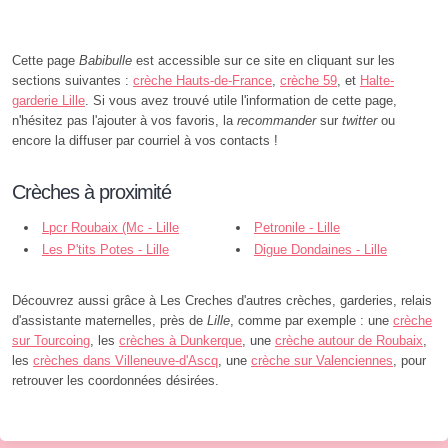
Cette page
Babibulle
est accessible sur ce site en cliquant sur les
sections suivantes :
crèche Hauts-de-France
,
crèche 59
, et
Halte-
garderie Lille
. Si vous avez trouvé utile l'information de cette page,
n'hésitez pas l'ajouter à vos favoris, la
recommander
sur
twitter
ou
encore la diffuser par courriel à vos contacts !
Crèches à proximité
Lpcr Roubaix (Mc - Lille
Petronile - Lille
Les P'tits Potes - Lille
Digue Dondaines - Lille
Découvrez aussi grâce à Les Creches d'autres crèches, garderies, relais
d'assistante maternelles, près de
Lille
, comme par exemple : une
crèche
sur Tourcoing
, les
crèches à Dunkerque
, une
crèche autour de Roubaix
,
les
crèches dans Villeneuve-d'Ascq
, une
crèche sur Valenciennes
, pour
retrouver les coordonnées désirées.