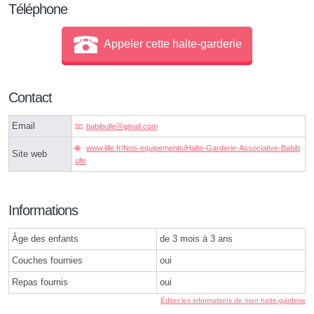
Téléphone
Appeler cette halte-garderie
Contact
Email
babibulleⓐgmail.com
www.lille.fr/Nos-equipements/Halte-Garderie-Associative-Babib
Site web
ulle
Informations
Âge des enfants
de 3 mois à 3 ans
Couches fournies
oui
Repas fournis
oui
Éditer les informations de mon halte-garderie