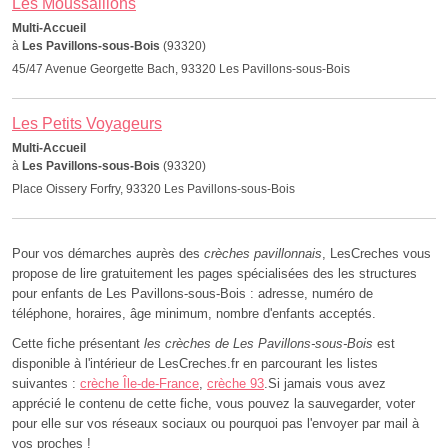
Les Moussaillons
Multi-Accueil
à
Les Pavillons-sous-Bois
(93320)
45/47 Avenue Georgette Bach, 93320 Les Pavillons-sous-Bois
Les Petits Voyageurs
Multi-Accueil
à
Les Pavillons-sous-Bois
(93320)
Place Oissery Forfry, 93320 Les Pavillons-sous-Bois
Pour vos démarches auprès des
crèches pavillonnais
, LesCreches vous
propose de lire gratuitement les pages spécialisées des les structures
pour enfants de Les Pavillons-sous-Bois : adresse, numéro de
téléphone, horaires, âge minimum, nombre d'enfants acceptés.
Cette fiche présentant
les crèches de Les Pavillons-sous-Bois
est
disponible à l'intérieur de LesCreches.fr en parcourant les listes
suivantes :
crèche Île-de-France
,
crèche 93
.Si jamais vous avez
apprécié le contenu de cette fiche, vous pouvez la sauvegarder, voter
pour elle sur vos réseaux sociaux ou pourquoi pas l'envoyer par mail à
vos proches !