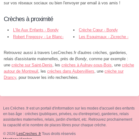
sur vos réseaux sociaux ou bien l'envoyer par email à vos amis !
Crèches à proximité
L'Ile Aux Enfants - Bondy
Crèche Cœur - Bondy
Robert Fregossy - Le Blanc-
Les Esquimaux - Zicreche -
Mesnil
Bondy
Retrouvez aussi à travers LesCreches.fr d'autres crèches, garderies,
relais d'assistante maternelles, près de
Bondy
, comme par exemple :
une
crèche sur Saint-Denis
, les
crèches à Aulnay-sous-Bois
, une
crèche
autour de Montreuil
, les
crèches dans Aubervilliers
, une
crèche sur
Drancy
, pour trouver les info recherchées.
Les Crèches .fr est un portail d'information sur les modes d'accueil des enfants
en bas âge : crèches (publiques, privées, ou d'entreprise), garderies, relais
assistantes maternelles, relais, jardin d'enfant, etc. Retrouvez prochainement
la capacité et le nombre de places libres pour chaque crèche.
© 2026
LesCreches .fr
Tous droits réservés