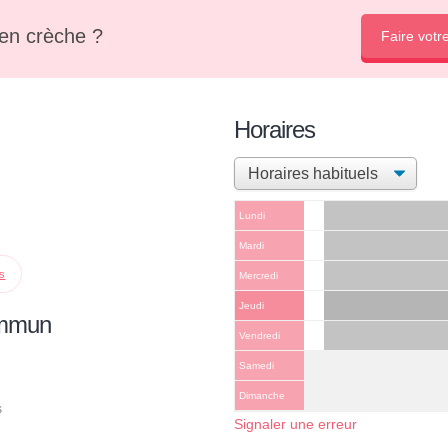
en crèche ?
Faire votr
Horaires
Lundi
Mardi
ps
Mercredi
Jeudi
ommun
Vendredi
Samedi
Dimanche
s
Signaler une erreur