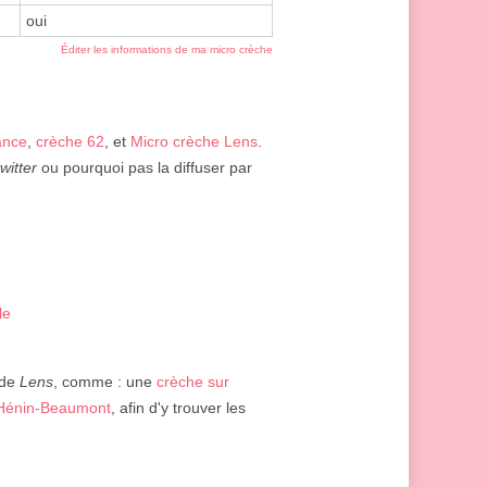
oui
Éditer les informations de ma micro crèche
ance
,
crèche 62
, et
Micro crèche Lens
.
twitter
ou pourquoi pas la diffuser par
le
 de
Lens
, comme : une
crèche sur
 Hénin-Beaumont
, afin d'y trouver les