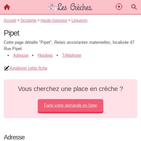
Accueil
>
Occitanie
>
Haute-Garonne
>
Léguevin
Pipet
Cette page détaille "Pipet",
Relais assistantes maternelles
, localisée 47
Rue Pipet.
Adresse
Horaires
Téléphone
Améliorer cette fiche
Vous cherchez une place en crèche ?
Faire votre demande en ligne
Adresse