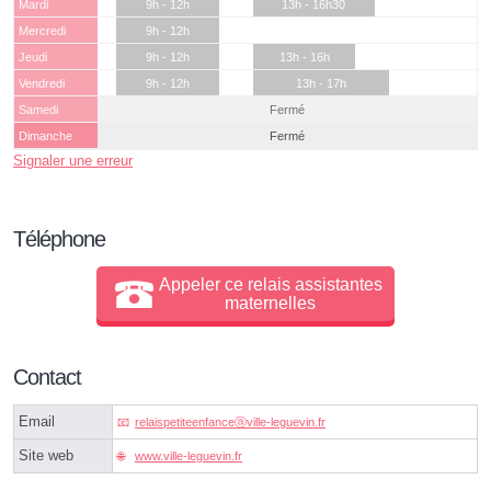
Mardi
9h - 12h
13h - 16h30
Mercredi
9h - 12h
Jeudi
9h - 12h
13h - 16h
Vendredi
9h - 12h
13h - 17h
Samedi
Fermé
Dimanche
Fermé
Signaler une erreur
Téléphone
Appeler ce relais assistantes
maternelles
Contact
Email
relaispetiteenfanceⓐville-leguevin.fr
Site web
www.ville-leguevin.fr