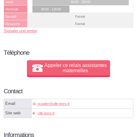
Jeudi
8h30 - 18h45
Vendredi
8h30 - 12h30
Samedi
Fermé
Dimanche
Fermé
Signaler une erreur
Téléphone
Appeler ce relais assistantes
maternelles
Contact
Email
ncaplierⓐville-leers.fr
Site web
ville-leers.fr
Informations