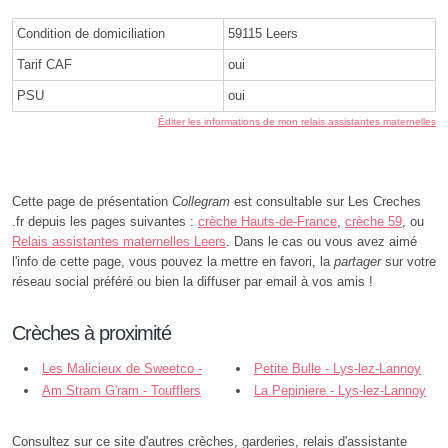
Condition de domiciliation
59115 Leers
Tarif CAF
oui
PSU
oui
Éditer les informations de mon relais assistantes maternelles
Cette page de présentation
Collegram
est consultable sur Les Creches
.fr depuis les pages suivantes :
crèche Hauts-de-France
,
crèche 59
, ou
Relais assistantes maternelles Leers
. Dans le cas ou vous avez aimé
l'info de cette page, vous pouvez la mettre en favori, la
partager
sur votre
réseau social préféré ou bien la diffuser par email à vos amis !
Crèches à proximité
Les Malicieux de Sweetco -
Petite Bulle - Lys-lez-Lannoy
Crèches et Malices - Leers
Am Stram G'ram - Toufflers
La Pepiniere - Lys-lez-Lannoy
Consultez sur ce site d'autres crèches, garderies, relais d'assistante