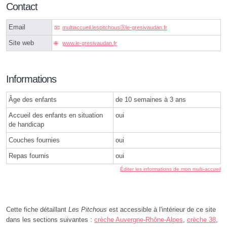
Contact
Email
multiaccueil.lespitchousⓐle-gresivaudan.fr
Site web
www.le-gresivaudan.fr
Informations
Âge des enfants
de 10 semaines à 3 ans
Accueil des enfants en situation
oui
de handicap
Couches fournies
oui
Repas fournis
oui
Éditer les informations de mon multi-accueil
Cette fiche détaillant
Les Pitchous
est accessible à l'intérieur de ce site
dans les sections suivantes :
crèche Auvergne-Rhône-Alpes
,
crèche 38
,