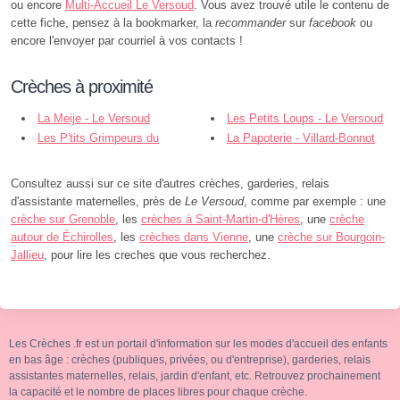
ou encore
Multi-Accueil Le Versoud
. Vous avez trouvé utile le contenu de
cette fiche, pensez à la bookmarker, la
recommander
sur
facebook
ou
encore l'envoyer par courriel à vos contacts !
Crèches à proximité
La Meije - Le Versoud
Les Petits Loups - Le Versoud
Les P'tits Grimpeurs du
La Papoterie - Villard-Bonnot
Versoud - Le Versoud
Consultez aussi sur ce site d'autres crèches, garderies, relais
d'assistante maternelles, près de
Le Versoud
, comme par exemple : une
crèche sur Grenoble
, les
crèches à Saint-Martin-d'Hères
, une
crèche
autour de Échirolles
, les
crèches dans Vienne
, une
crèche sur Bourgoin-
Jallieu
, pour lire les creches que vous recherchez.
Les Crèches .fr est un portail d'information sur les modes d'accueil des enfants
en bas âge : crèches (publiques, privées, ou d'entreprise), garderies, relais
assistantes maternelles, relais, jardin d'enfant, etc. Retrouvez prochainement
la capacité et le nombre de places libres pour chaque crèche.