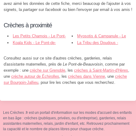
avez aimé les données de cette fiche, merci beaucoup de l'ajouter à vos
signets, la
partager
sur
facebook
ou bien l'envoyer par email à vos amis !
Crèches à proximité
Les Petits Chamois - Le Pont-
Myosotis & Campanule - Le
de-Beauvoisin
Koala Kids - Le Pont-de-
Pont-de-Beauvoisin
La Tribu des Doudous -
Beauvoisin
Domessin
Consultez aussi sur ce site d'autres crèches, garderies, relais
d'assistante maternelles, près de
Le Pont-de-Beauvoisin
, comme par
exemple : une
crèche sur Grenoble
, les
crèches à Saint-Martin-d'Hères
,
une
crèche autour de Échirolles
, les
crèches dans Vienne
, une
crèche
sur Bourgoin-Jallieu
, pour lire les creches que vous recherchez.
Les Crèches .fr est un portail d'information sur les modes d'accueil des enfants
en bas âge : crèches (publiques, privées, ou d'entreprise), garderies, relais
assistantes maternelles, relais, jardin d'enfant, etc. Retrouvez prochainement
la capacité et le nombre de places libres pour chaque crèche.