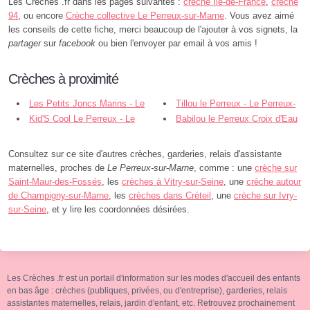
Les Creches .fr dans les pages suivantes :
crèche Île-de-France
,
crèche
94
, ou encore
Crèche collective Le Perreux-sur-Marne
. Vous avez aimé
les conseils de cette fiche, merci beaucoup de l'ajouter à vos signets, la
partager
sur
facebook
ou bien l'envoyer par email à vos amis !
Crèches à proximité
Les Petits Joncs Marins - Le
Tillou le Perreux - Le Perreux-
Perreux-sur-Marne
Kid'S Cool Le Perreux - Le
sur-Marne
Babilou le Perreux Croix d'Eau
Perreux-sur-Marne
- Le Perreux-sur-Marne
Consultez sur ce site d'autres crèches, garderies, relais d'assistante
maternelles, proches de
Le Perreux-sur-Marne
, comme : une
crèche sur
Saint-Maur-des-Fossés
, les
crèches à Vitry-sur-Seine
, une
crèche autour
de Champigny-sur-Marne
, les
crèches dans Créteil
, une
crèche sur Ivry-
sur-Seine
, et y lire les coordonnées désirées.
Les Crèches .fr est un portail d'information sur les modes d'accueil des enfants
en bas âge : crèches (publiques, privées, ou d'entreprise), garderies, relais
assistantes maternelles, relais, jardin d'enfant, etc. Retrouvez prochainement