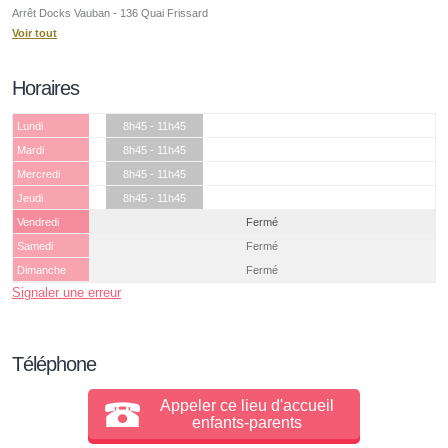
Arrêt Docks Vauban - 136 Quai Frissard
Voir tout
Horaires
Lundi
8h45 - 11h45
Mardi
8h45 - 11h45
Mercredi
8h45 - 11h45
Jeudi
8h45 - 11h45
Vendredi
Fermé
Samedi
Fermé
Dimanche
Fermé
Signaler une erreur
Téléphone
Appeler ce lieu d'accueil
enfants-parents