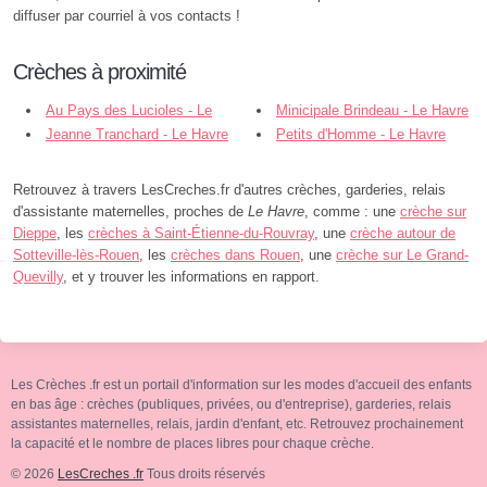
diffuser par courriel à vos contacts !
Crèches à proximité
Au Pays des Lucioles - Le
Minicipale Brindeau - Le Havre
Havre
Jeanne Tranchard - Le Havre
Petits d'Homme - Le Havre
Retrouvez à travers LesCreches.fr d'autres crèches, garderies, relais
d'assistante maternelles, proches de
Le Havre
, comme : une
crèche sur
Dieppe
, les
crèches à Saint-Étienne-du-Rouvray
, une
crèche autour de
Sotteville-lès-Rouen
, les
crèches dans Rouen
, une
crèche sur Le Grand-
Quevilly
, et y trouver les informations en rapport.
Les Crèches .fr est un portail d'information sur les modes d'accueil des enfants
en bas âge : crèches (publiques, privées, ou d'entreprise), garderies, relais
assistantes maternelles, relais, jardin d'enfant, etc. Retrouvez prochainement
la capacité et le nombre de places libres pour chaque crèche.
© 2026
LesCreches .fr
Tous droits réservés