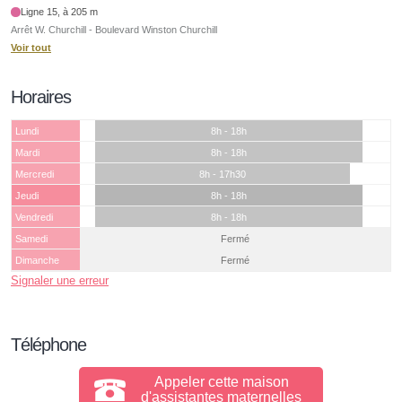
Ligne 15, à 205 m
Arrêt W. Churchill - Boulevard Winston Churchill
Voir tout
Horaires
Lundi
8h - 18h
Mardi
8h - 18h
Mercredi
8h - 17h30
Jeudi
8h - 18h
Vendredi
8h - 18h
Samedi
Fermé
Dimanche
Fermé
Signaler une erreur
Téléphone
Appeler cette maison
d'assistantes maternelles