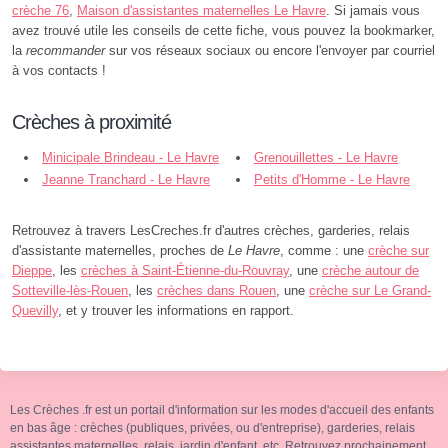
crèche 76
,
Maison d'assistantes maternelles Le Havre
. Si jamais vous
avez trouvé utile les conseils de cette fiche, vous pouvez la bookmarker,
la
recommander
sur vos réseaux sociaux ou encore l'envoyer par courriel
à vos contacts !
Crèches à proximité
Minicipale Brindeau - Le Havre
Grenouillettes - Le Havre
Jeanne Tranchard - Le Havre
Petits d'Homme - Le Havre
Retrouvez à travers LesCreches.fr d'autres crèches, garderies, relais
d'assistante maternelles, proches de
Le Havre
, comme : une
crèche sur
Dieppe
, les
crèches à Saint-Étienne-du-Rouvray
, une
crèche autour de
Sotteville-lès-Rouen
, les
crèches dans Rouen
, une
crèche sur Le Grand-
Quevilly
, et y trouver les informations en rapport.
Les Crèches .fr est un portail d'information sur les modes d'accueil des enfants
en bas âge : crèches (publiques, privées, ou d'entreprise), garderies, relais
assistantes maternelles, relais, jardin d'enfant, etc. Retrouvez prochainement