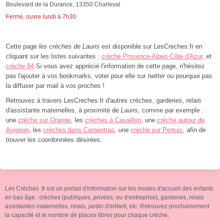
Boulevard de la Durance, 13350 Charleval
Fermé, ouvre lundi à 7h30
Cette page
les crèches de Lauris
est disponible sur LesCreches.fr en
cliquant sur les listes suivantes :
crèche Provence-Alpes-Côte d'Azur
, et
crèche 84
.Si vous avez apprécié l'information de cette page, n'hésitez
pas l'ajouter à vos bookmarks, voter pour elle sur
twitter
ou pourquoi pas
la diffuser par mail à vos proches !
Retrouvez à travers LesCreches.fr d'autres crèches, garderies, relais
d'assistante maternelles, à proximité de
Lauris
, comme par exemple :
une
crèche sur Orange
, les
crèches à Cavaillon
, une
crèche autour de
Avignon
, les
crèches dans Carpentras
, une
crèche sur Pertuis
, afin de
trouver les coordonnées désirées.
Les Crèches .fr est un portail d'information sur les modes d'accueil des enfants
en bas âge : crèches (publiques, privées, ou d'entreprise), garderies, relais
assistantes maternelles, relais, jardin d'enfant, etc. Retrouvez prochainement
la capacité et le nombre de places libres pour chaque crèche.