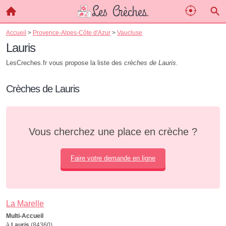
Accueil
>
Provence-Alpes-Côte d'Azur
>
Vaucluse
Lauris
LesCreches.fr vous propose la liste des
crèches de Lauris
.
Crèches de Lauris
Vous cherchez une place en crèche ?
Faire votre demande en ligne
La Marelle
Multi-Accueil
à
Lauris
(84360)