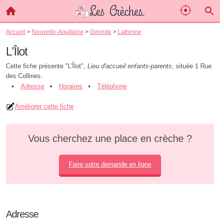
Accueil
>
Nouvelle-Aquitaine
>
Gironde
>
Latresne
L'Îlot
Cette fiche présente "L'Îlot",
Lieu d'accueil enfants-parents
, située 1 Rue
des Collines.
Adresse
Horaires
Téléphone
Améliorer cette fiche
Vous cherchez une place en crèche ?
Faire votre demande en ligne
Adresse