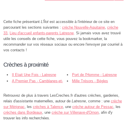
Cette fiche présentant
L'Îlot
est accessible à l'intérieur de ce site en
parcourant les sections suivantes :
crèche Nouvelle-Aquitaine
,
crèche
33
,
Lieu d'accueil enfants-parents Latresne
. Si jamais vous avez trouvé
utile les conseils de cette fiche, vous pouvez la bookmarker, la
recommander
sur vos réseaux sociaux ou encore l'envoyer par courriel à
vos contacts !
Crèches à proximité
Il Etait Une Fois - Latresne
Port de l'Homme - Latresne
A Premier Pas - Camblanes-et-
Mille Trésors - Bègles
Meynac
Retrouvez de plus à travers LesCreches.fr d'autres crèches, garderies,
relais d'assistante maternelles, autour de
Latresne
, comme : une
crèche
sur Mérignac
, les
crèches à Talence
, une
crèche autour de Pessac
, les
crèches dans Bordeaux
, une
crèche sur Villenave-d'Ornon
, afin d'y
trouver les info recherchées.