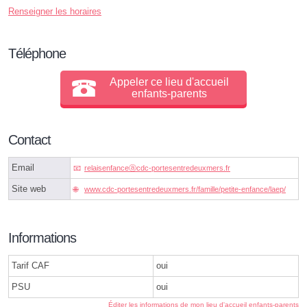
Renseigner les horaires
Téléphone
Appeler ce lieu d'accueil
enfants-parents
Contact
Email
relaisenfanceⓐcdc-portesentredeuxmers.fr
Site web
www.cdc-portesentredeuxmers.fr/famille/petite-enfance/laep/
Informations
Tarif CAF
oui
PSU
oui
Éditer les informations de mon lieu d'accueil enfants-parents