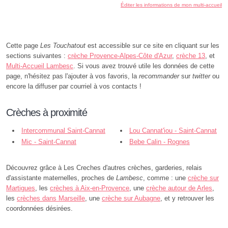
Éditer les informations de mon multi-accueil
Cette page
Les Touchatout
est accessible sur ce site en cliquant sur les
sections suivantes :
crèche Provence-Alpes-Côte d'Azur
,
crèche 13
, et
Multi-Accueil Lambesc
. Si vous avez trouvé utile les données de cette
page, n'hésitez pas l'ajouter à vos favoris, la
recommander
sur
twitter
ou
encore la diffuser par courriel à vos contacts !
Crèches à proximité
Intercommunal Saint-Cannat
Lou Cannat'iou - Saint-Cannat
Eguilles - Lambesc
Mic - Saint-Cannat
Bebe Calin - Rognes
Découvrez grâce à Les Creches d'autres crèches, garderies, relais
d'assistante maternelles, proches de
Lambesc
, comme : une
crèche sur
Martigues
, les
crèches à Aix-en-Provence
, une
crèche autour de Arles
,
les
crèches dans Marseille
, une
crèche sur Aubagne
, et y retrouver les
coordonnées désirées.