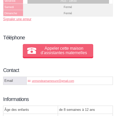
Vendredi
7h15 - 18h30
Samedi
Fermé
Dimanche
Fermé
Signaler une erreur
Téléphone
Appeler cette maison
d'assistantes maternelles
Contact
Email
unmondeamamesureⓐgmail.com
Informations
Âge des enfants
de 8 semaines à 12 ans