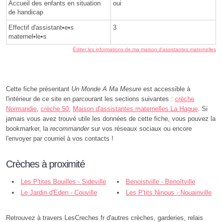
Accueil des enfants en situation
oui
de handicap
Effectif d'assistant•e•s
3
maternel•le•s
Éditer les informations de ma maison d'assistantes maternelles
Cette fiche présentant
Un Monde A Ma Mesure
est accessible à
l'intérieur de ce site en parcourant les sections suivantes :
crèche
Normandie
,
crèche 50
,
Maison d'assistantes maternelles La Hague
. Si
jamais vous avez trouvé utile les données de cette fiche, vous pouvez la
bookmarker, la
recommander
sur vos réseaux sociaux ou encore
l'envoyer par courriel à vos contacts !
Crèches à proximité
Les P'tites Bouilles - Sideville
Benoistville - Benoîtville
Le Jardin d'Eden - Couville
Les P'tits Ninous - Nouainville
Retrouvez à travers LesCreches.fr d'autres crèches, garderies, relais