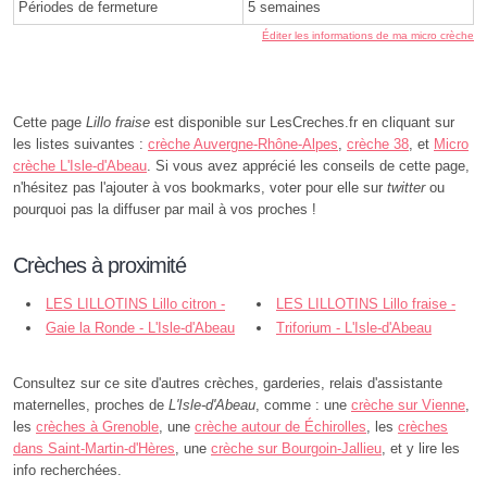
Périodes de fermeture
5 semaines
Éditer les informations de ma micro crèche
Cette page
Lillo fraise
est disponible sur LesCreches.fr en cliquant sur
les listes suivantes :
crèche Auvergne-Rhône-Alpes
,
crèche 38
, et
Micro
crèche L'Isle-d'Abeau
. Si vous avez apprécié les conseils de cette page,
n'hésitez pas l'ajouter à vos bookmarks, voter pour elle sur
twitter
ou
pourquoi pas la diffuser par mail à vos proches !
Crèches à proximité
LES LILLOTINS Lillo citron -
LES LILLOTINS Lillo fraise -
L'Isle-d'Abeau
Gaie la Ronde - L'Isle-d'Abeau
L'Isle-d'Abeau
Triforium - L'Isle-d'Abeau
Consultez sur ce site d'autres crèches, garderies, relais d'assistante
maternelles, proches de
L'Isle-d'Abeau
, comme : une
crèche sur Vienne
,
les
crèches à Grenoble
, une
crèche autour de Échirolles
, les
crèches
dans Saint-Martin-d'Hères
, une
crèche sur Bourgoin-Jallieu
, et y lire les
info recherchées.