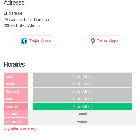
Adresse
Lillo fraise
24 Avenue henri Bergson
38080 l'Isle d'Abeau
Trajet Waze
Trajet Maps
Horaires
Lundi
7h15 - 18h45
Mardi
7h15 - 18h45
Mercredi
7h15 - 18h45
Jeudi
7h15 - 18h45
Vendredi
7h15 - 18h45
Samedi
Fermé
Dimanche
Fermé
Signaler une erreur