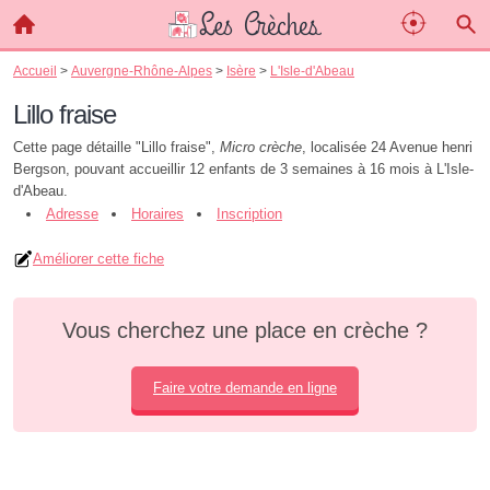
Accueil
>
Auvergne-Rhône-Alpes
>
Isère
>
L'Isle-d'Abeau
Lillo fraise
Cette page détaille "Lillo fraise",
Micro crèche
, localisée 24 Avenue henri
Bergson, pouvant accueillir 12 enfants de 3 semaines à 16 mois à L'Isle-
d'Abeau.
Adresse
Horaires
Inscription
Améliorer cette fiche
Vous cherchez une place en crèche ?
Faire votre demande en ligne