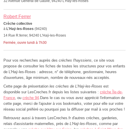
32 Avenue Général de Gaulle, 94240 L'Haÿ-les-Roses
Robert Ferrer
Crèche collective
à
L'Haÿ-les-Roses
(94240)
14 Rue R.ferrer, 94240 L'Haÿ-les-Roses
Fermée, ouvre lundi à 7h30
Pour vos recherches auprès des
crèches l'hayssiens
, ce site vous
propose de consulter les fiches de toutes les structures pour vos enfants
de L'Haÿ-les-Roses : adresse, n° de téléphone, gestionnaire, heures
d'ouvertures, âge minimum, nombre de nouveaux-nés acceptés.
Cette page de présentation
les crèches de L'Haÿ-les-Roses
est
disponible sur LesCreches.fr depuis les listes suivantes :
crèche Île-de-
France
, ou
crèche 94
.Dans le cas ou vous avez apprécié l'information de
cette page, merci de l'ajouter à vos bookmarks, voter pour elle sur votre
réseau social préféré ou pourquoi pas la diffuser par mail à vos proches !
Retrouvez aussi à travers LesCreches.fr d'autres crèches, garderies,
relais d'assistante maternelles, près de
L'Haÿ-les-Roses
, comme par