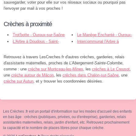
sauvegarder, voter pour elle sur vos réseaux sociaux ou pourquoi pas
l'envoyer par mail à vos proches !
Crèches à proximité
Trot'botte - Ouroux-sur-Saône
Le Manège Enchanté - Ouroux-
L'Arbre à Doudous - Saint-
sur-Saône
Intercommunal l'Arbre à
Germain-du-Plain
Doudous - Saint-Germain-du-Plain
Retrouvez à travers LesCreches.fr d'autres crèches, garderies, relais
d'assistante maternelles, proches de
L'Abergement-Sainte-Colombe
,
comme : une
crèche sur Montceau-les-Mines
, les
crèches à Le Creusot
,
une
crèche autour de Mâcon
, les
crèches dans Chalon-sur-Saône
, une
crèche sur Autun
, et y trouver les coordonnées désirées.
Les Crèches .fr est un portail d'information sur les modes d'accueil des enfants
en bas âge : crèches (publiques, privées, ou d'entreprise), garderies, relais
assistantes maternelles, relais, jardin d'enfant, etc. Retrouvez prochainement
la capacité et le nombre de places libres pour chaque crèche.