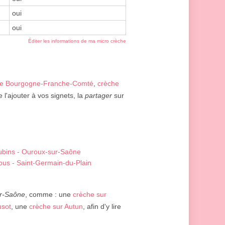
oui
oui
Éditer les informations de ma micro crèche
he Bourgogne-Franche-Comté
,
crèche
 l'ajouter à vos signets, la
partager
sur
bins - Ouroux-sur-Saône
ous - Saint-Germain-du-Plain
r-Saône
, comme : une
crèche sur
usot
, une
crèche sur Autun
, afin d'y lire