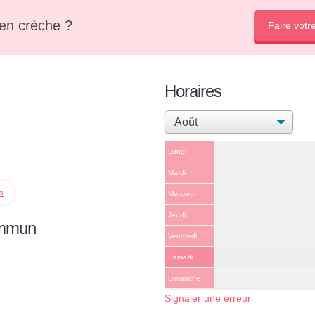
en crèche ?
Faire votr
Horaires
Lundi
Mardi
ps
Mercredi
Jeudi
ommun
Vendredi
Samedi
Dimanche
Signaler une erreur