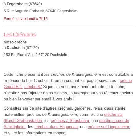
à
Fegersheim
(67640)
5 Rue Auguste Ehrhardt, 67640 Fegersheim
Fermé, ouvre lundi à 7h15
Les Chérubins
Micro crèche
à
Dachstein
(67120)
153 Bis Rue d'Altorf, 67120 Dachstein
Cette fiche présentant
les crèches de Krautergersheim
est consultable à
l'intérieur de Les Creches .fr en parcourant les pages suivantes :
crèche
Grand-Est
,
crèche 67
.Si jamais vous avez aimé l'info de cette fiche,
n'hésitez pas l'ajouter à vos signets, la
partager
sur vos réseaux sociaux
ou bien l'envoyer par email à vos amis !
Consultez sur ce site d'autres crèches, garderies, relais d'assistante
maternelles, proches de
Krautergersheim
, comme : une
crèche sur
Illkirch-Graffenstaden
, les
crèches à Strasbourg
, une
crèche autour de
Schiltigheim
, les
crèches dans Haguenau
, une
crèche sur Lingolsheim
,
et y lire les informations en rapport.