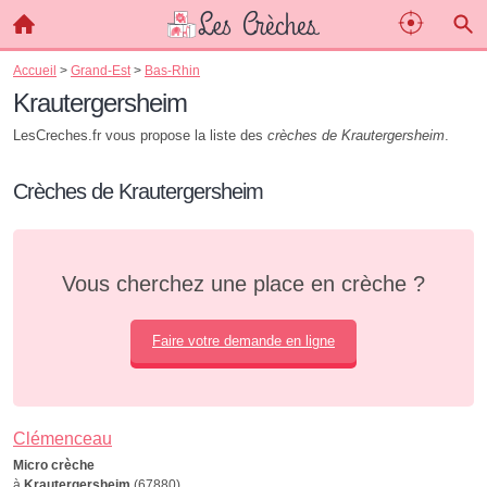
Accueil
>
Grand-Est
>
Bas-Rhin
Krautergersheim
LesCreches.fr vous propose la liste des
crèches de Krautergersheim
.
Crèches de Krautergersheim
Vous cherchez une place en crèche ?
Faire votre demande en ligne
Clémenceau
Micro crèche
à
Krautergersheim
(67880)