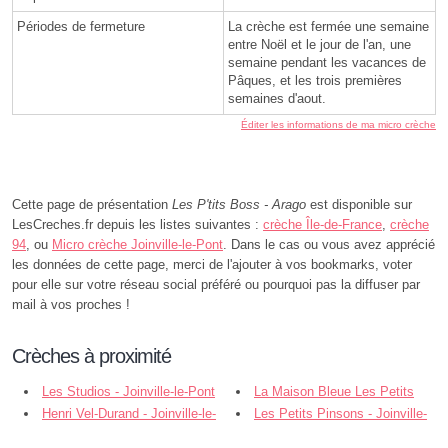
Périodes de fermeture
La crèche est fermée une semaine
entre Noël et le jour de l'an, une
semaine pendant les vacances de
Pâques, et les trois premières
semaines d'aout.
Éditer les informations de ma micro crèche
Cette page de présentation
Les P'tits Boss - Arago
est disponible sur
LesCreches.fr depuis les listes suivantes :
crèche Île-de-France
,
crèche
94
, ou
Micro crèche Joinville-le-Pont
. Dans le cas ou vous avez apprécié
les données de cette page, merci de l'ajouter à vos bookmarks, voter
pour elle sur votre réseau social préféré ou pourquoi pas la diffuser par
mail à vos proches !
Crèches à proximité
Les Studios - Joinville-le-Pont
La Maison Bleue Les Petits
Henri Vel-Durand - Joinville-le-
Chéris - Nogent-sur-Marne
Les Petits Pinsons - Joinville-
Pont
le-Pont