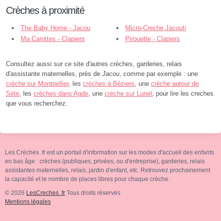
Crèches à proximité
The Baby Home - Jacou
Micro-Creche Jacouti
Ma Carottes - Clapiers
Pirouette - Clapiers
Consultez aussi sur ce site d'autres crèches, garderies, relais
d'assistante maternelles, près de
Jacou
, comme par exemple : une
crèche sur Montpellier
, les
crèches à Béziers
, une
crèche autour de
Sète
, les
crèches dans Agde
, une
crèche sur Lunel
, pour lire les creches
que vous recherchez.
Les Crèches .fr est un portail d'information sur les modes d'accueil des enfants
en bas âge : crèches (publiques, privées, ou d'entreprise), garderies, relais
assistantes maternelles, relais, jardin d'enfant, etc. Retrouvez prochainement
la capacité et le nombre de places libres pour chaque crèche.
© 2026
LesCreches .fr
Tous droits réservés
Mentions légales