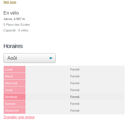
Voir tout
En vélo
Jacou, à 967 m
5 Place des Ecoles
Capacité : 0 vélos
Horaires
Lundi
Fermé
Mardi
Fermé
Mercredi
Fermé
Jeudi
Fermé
Vendredi
Fermé
Samedi
Fermé
Dimanche
Fermé
Signaler une erreur