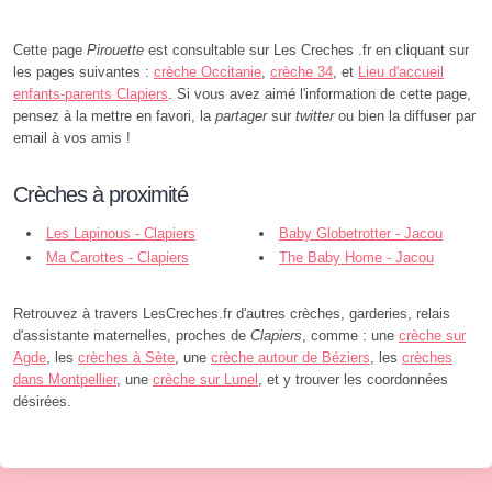
Cette page
Pirouette
est consultable sur Les Creches .fr en cliquant sur
les pages suivantes :
crèche Occitanie
,
crèche 34
, et
Lieu d'accueil
enfants-parents Clapiers
. Si vous avez aimé l'information de cette page,
pensez à la mettre en favori, la
partager
sur
twitter
ou bien la diffuser par
email à vos amis !
Crèches à proximité
Les Lapinous - Clapiers
Baby Globetrotter - Jacou
Ma Carottes - Clapiers
The Baby Home - Jacou
Retrouvez à travers LesCreches.fr d'autres crèches, garderies, relais
d'assistante maternelles, proches de
Clapiers
, comme : une
crèche sur
Agde
, les
crèches à Sète
, une
crèche autour de Béziers
, les
crèches
dans Montpellier
, une
crèche sur Lunel
, et y trouver les coordonnées
désirées.