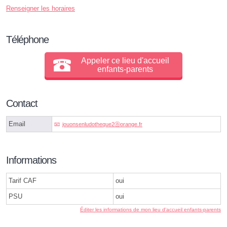
Renseigner les horaires
Téléphone
Appeler ce lieu d'accueil
enfants-parents
Contact
Email
jouonsenludotheque2ⓐorange.fr
Informations
Tarif CAF
oui
PSU
oui
Éditer les informations de mon lieu d'accueil enfants-parents