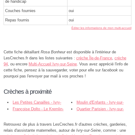
de handicap
Couches fournies
oui
Repas fournis
oui
Éditer les informations de mon multi-accueil
Cette fiche détaillant
Rosa Bonheur
est disponible à l'intérieur de
LesCreches.fr dans les listes suivantes :
crèche Île-de-France
,
crèche
94
, ou encore
Multi-Accueil Ivry-sur-Seine
. Vous avez apprécié l'info de
cette fiche, pensez à la sauvegarder, voter pour elle sur
facebook
ou
pourquoi pas l'envoyer par mail à vos proches !
Crèches à proximité
Les Petites Canailles - Ivry-
Moulin d'Enfants - Ivry-sur-
sur-Seine
Françoise Dolto - Le Kremlin-
Seine
Quartier Parisien - Ivry-sur-
Bicêtre
Seine
Retrouvez de plus à travers LesCreches.fr d'autres crèches, garderies,
relais d'assistante maternelles, autour de
Ivry-sur-Seine
, comme : une