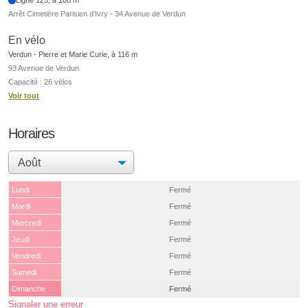
Arrêt Cimetière Parisien d'Ivry - 34 Avenue de Verdun
En vélo
Verdun - Pierre et Marie Curie, à 116 m
93 Avenue de Verdun
Capacité : 26 vélos
Voir tout
Horaires
Lundi
Fermé
Mardi
Fermé
Mercredi
Fermé
Jeudi
Fermé
Vendredi
Fermé
Samedi
Fermé
Dimanche
Fermé
Signaler une erreur