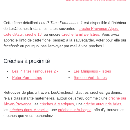
Cette fiche détaillant
Les P Tites Frimousses 1
est disponible à l'intérieur
de LesCreches.fr dans les listes suivantes :
crèche Provence-Alpes-
Côte d'Azur
,
crèche 13
, ou encore
Crèche familiale Istres
. Vous avez
apprécié l'info de cette fiche, pensez à la sauvegarder, voter pour elle sur
facebook
ou pourquoi pas l'envoyer par mail à vos proches !
Crèches à proximité
Les P Tites Frimousses 2 -
Les Minipouss - Istres
Istres
Peter Pan - Istres
Simone Veil - Istres
Retrouvez de plus à travers LesCreches.fr d'autres crèches, garderies,
relais d'assistante maternelles, autour de
Istres
, comme : une
crèche sur
Aix-en-Provence
, les
crèches à Martigues
, une
crèche autour de Arles
,
les
crèches dans Marseille
, une
crèche sur Aubagne
, afin d'y trouver les
creches que vous recherchez.