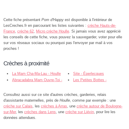
Cette fiche présentant
Pom d'Happy
est disponible à l'intérieur de
LesCreches.fr en parcourant les listes suivantes :
crèche Hauts-de-
France
,
crèche 62
,
Micro crèche Houlle
. Si jamais vous avez apprécié
les conseils de cette fiche, vous pouvez la sauvegarder, voter pour elle
sur vos réseaux sociaux ou pourquoi pas l'envoyer par mail à vos
proches !
Crèches à proximité
La Mam Cha-Ma-Lau - Houlle
Site - Éperlecques
Abracadabra Mam Ouvre-Toi -
Les Petites Bottes -
Watten
Zudausques
Consultez aussi sur ce site d'autres crèches, garderies, relais
d'assistante maternelles, près de
Houlle
, comme par exemple : une
crèche sur Calais
, les
crèches à Arras
, une
crèche autour de Boulogne-
sur-Mer
, les
crèches dans Lens
, une
crèche sur Liévin
, pour lire les
données attendues.