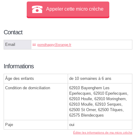
Appeler cette micro crèche
Contact
Email
pomdhappyⓐorange.fr
Informations
Âge des enfants
de 10 semaines à 6 ans
Condition de domiciliation
62910 Bayenghem Les
Eperlecques, 62910 Eperlecques,
62910 Houlle, 62910 Moringhem,
62910 Moulle, 62910 Serques,
62500 St Omer, 62500 Tilques,
62575 Blendecques
Paje
oui
Éditer les informations de ma micro crèche