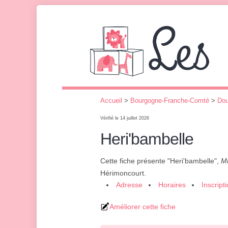
Accueil
>
Bourgogne-Franche-Comté
>
Do
Vérifié le 14 juillet 2026
Heri'bambelle
Cette fiche présente "Heri'bambelle",
Mu
Hérimoncourt.
Adresse
Horaires
Inscript
Améliorer cette fiche