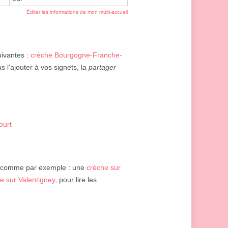
Éditer les informations de mon multi-accueil
uivantes :
crèche Bourgogne-Franche-
s l'ajouter à vos signets, la
partager
ourt
 comme par exemple : une
crèche sur
e sur Valentigney
, pour lire les