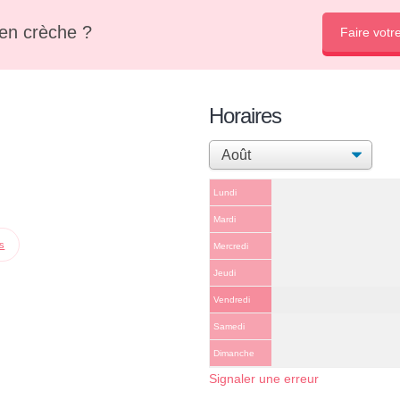
en crèche ?
Faire votr
Horaires
Lundi
Mardi
ps
Mercredi
Jeudi
Vendredi
Samedi
Dimanche
Signaler une erreur