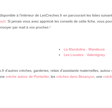
disponible à l'intérieur de LesCreches.fr en parcourant les listes suivan
ourt
. Si jamais vous avez apprécié les conseils de cette fiche, vous pou
envoyer par mail à vos proches !
La Manduline - Mandeure
Les Loustics - Valentigney
fr d'autres crèches, garderies, relais d'assistante maternelles, autour
 une
crèche autour de Pontarlier
, les
crèches dans Besançon
, une
crèch