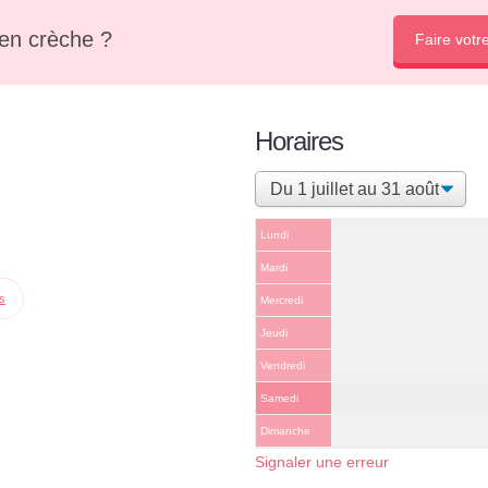
en crèche ?
Faire votr
Horaires
Lundi
Mardi
ps
Mercredi
Jeudi
Vendredi
Samedi
Dimanche
Signaler une erreur