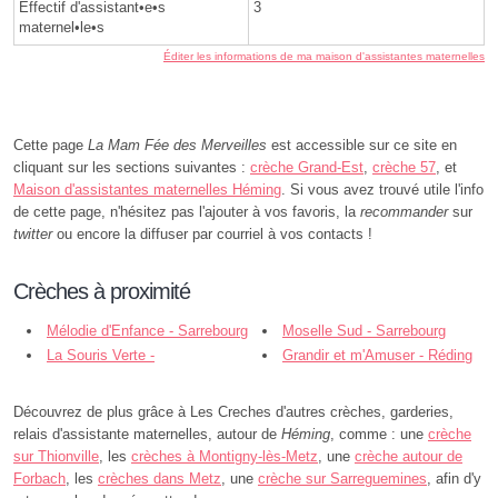
Effectif d'assistant•e•s
3
maternel•le•s
Éditer les informations de ma maison d'assistantes maternelles
Cette page
La Mam Fée des Merveilles
est accessible sur ce site en
cliquant sur les sections suivantes :
crèche Grand-Est
,
crèche 57
, et
Maison d'assistantes maternelles Héming
. Si vous avez trouvé utile l'info
de cette page, n'hésitez pas l'ajouter à vos favoris, la
recommander
sur
twitter
ou encore la diffuser par courriel à vos contacts !
Crèches à proximité
Mélodie d'Enfance - Sarrebourg
Moselle Sud - Sarrebourg
La Souris Verte -
Grandir et m'Amuser - Réding
Troisfontaines
Découvrez de plus grâce à Les Creches d'autres crèches, garderies,
relais d'assistante maternelles, autour de
Héming
, comme : une
crèche
sur Thionville
, les
crèches à Montigny-lès-Metz
, une
crèche autour de
Forbach
, les
crèches dans Metz
, une
crèche sur Sarreguemines
, afin d'y