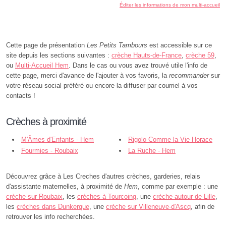
Éditer les informations de mon multi-accueil
Cette page de présentation
Les Petits Tambours
est accessible sur ce
site depuis les sections suivantes :
crèche Hauts-de-France
,
crèche 59
,
ou
Multi-Accueil Hem
. Dans le cas ou vous avez trouvé utile l'info de
cette page, merci d'avance de l'ajouter à vos favoris, la
recommander
sur
votre réseau social préféré ou encore la diffuser par courriel à vos
contacts !
Crèches à proximité
M'Âmes d'Enfants - Hem
Rigolo Comme la Vie Horace
Fourmies - Roubaix
Vernet - Roubaix
La Ruche - Hem
Découvrez grâce à Les Creches d'autres crèches, garderies, relais
d'assistante maternelles, à proximité de
Hem
, comme par exemple : une
crèche sur Roubaix
, les
crèches à Tourcoing
, une
crèche autour de Lille
,
les
crèches dans Dunkerque
, une
crèche sur Villeneuve-d'Ascq
, afin de
retrouver les info recherchées.