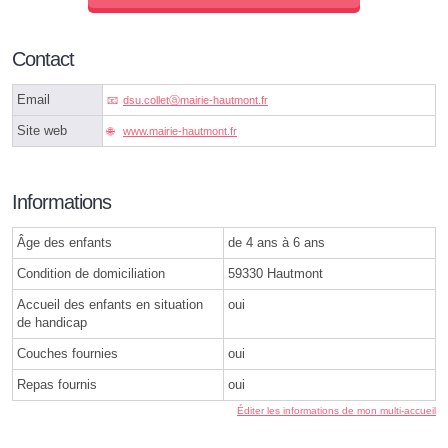
Contact
Email
dsu.colletⓐmairie-hautmont.fr
Site web
www.mairie-hautmont.fr
Informations
Âge des enfants
de 4 ans à 6 ans
Condition de domiciliation
59330 Hautmont
Accueil des enfants en situation
oui
de handicap
Couches fournies
oui
Repas fournis
oui
Éditer les informations de mon multi-accueil