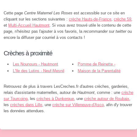
Cette page
Centre Maternel Les Roses
est accessible sur ce site en
cliquant sur les sections suivantes :
crèche Hauts-de-France
,
crèche 59
,
et
Multi-Accueil Hautmont
. Si vous avez trouvé utile le contenu de cette
page, n'hésitez pas l'ajouter à vos favoris, la
recommander
sur
twitter
ou
encore la diffuser par courriel à vos contacts !
Crèches à proximité
Les Nounours - Hautmont
Pomme de Reinette -
L'Ile des Lutins - Neuf-Mesnil
Hautmont
Maison de la Parentalité
Suzanne Lannoy Blin - Louvroil
Retrouvez de plus à travers LesCreches.fr d'autres crèches, garderies,
relais d'assistante maternelles, autour de
Hautmont
, comme : une
crèche
sur Tourcoing
, les
crèches à Dunkerque
, une
crèche autour de Roubaix
,
les
crèches dans Lille
, une
crèche sur Villeneuve-d'Ascq
, afin d'y trouver
les données attendues.