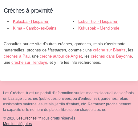
Crèches à proximité
Kuluxka - Hasparren
Esku Ttipi - Hasparren
Kima - Cambo-les-Bains
Kukusoak - Mendionde
Consultez sur ce site d'autres crèches, garderies, relais d'assistante
maternelles, proches de
Hasparren
, comme : une
crèche sur Biarritz
, les
crèches à Pau
, une
crèche autour de Anglet
, les
crèches dans Bayonne
,
une
crèche sur Hendaye
, et y lire les info recherchées.
Les Crèches .fr est un portail d'information sur les modes d'accueil des enfants
en bas âge : crèches (publiques, privées, ou d'entreprise), garderies, relais
assistantes maternelles, relais, jardin d'enfant, etc. Retrouvez prochainement
la capacité et le nombre de places libres pour chaque crèche.
© 2026
LesCreches .fr
Tous droits réservés
Mentions légales