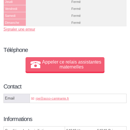
Jeudi
Fermé
Vendredi
Fermé
Samedi
Fermé
Dimanche
Fermé
Signaler une erreur
Téléphone
Appeler ce relais assistantes
maternelles
Contact
Email
rpeⓐasso-caminante.fr
Informations