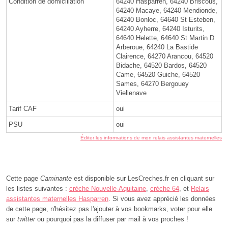
Condition de domiciliation
64240 Hasparren, 64240 Briscous,
64240 Macaye, 64240 Mendionde,
64240 Bonloc, 64640 St Esteben,
64240 Ayherre, 64240 Isturits,
64640 Helette, 64640 St Martin D
Arberoue, 64240 La Bastide
Clairence, 64270 Arancou, 64520
Bidache, 64520 Bardos, 64520
Came, 64520 Guiche, 64520
Sames, 64270 Bergouey
Viellenave
Tarif CAF
oui
PSU
oui
Éditer les informations de mon relais assistantes maternelles
Cette page
Caminante
est disponible sur LesCreches.fr en cliquant sur
les listes suivantes :
crèche Nouvelle-Aquitaine
,
crèche 64
, et
Relais
assistantes maternelles Hasparren
. Si vous avez apprécié les données
de cette page, n'hésitez pas l'ajouter à vos bookmarks, voter pour elle
sur
twitter
ou pourquoi pas la diffuser par mail à vos proches !