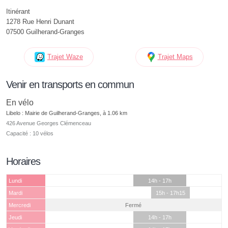
Itinérant
1278 Rue Henri Dunant
07500 Guilherand-Granges
Trajet Waze
Trajet Maps
Venir en transports en commun
En vélo
Libelo : Mairie de Guilherand-Granges, à 1.06 km
426 Avenue Georges Clémenceau
Capacité : 10 vélos
Horaires
Lundi
14h - 17h
Mardi
15h - 17h15
Mercredi
Fermé
Jeudi
14h - 17h