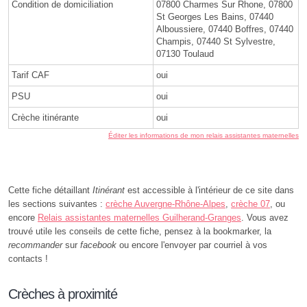
Condition de domiciliation
07800 Charmes Sur Rhone, 07800
St Georges Les Bains, 07440
Alboussiere, 07440 Boffres, 07440
Champis, 07440 St Sylvestre,
07130 Toulaud
Tarif CAF
oui
PSU
oui
Crèche itinérante
oui
Éditer les informations de mon relais assistantes maternelles
Cette fiche détaillant
Itinérant
est accessible à l'intérieur de ce site dans
les sections suivantes :
crèche Auvergne-Rhône-Alpes
,
crèche 07
, ou
encore
Relais assistantes maternelles Guilherand-Granges
. Vous avez
trouvé utile les conseils de cette fiche, pensez à la bookmarker, la
recommander
sur
facebook
ou encore l'envoyer par courriel à vos
contacts !
Crèches à proximité