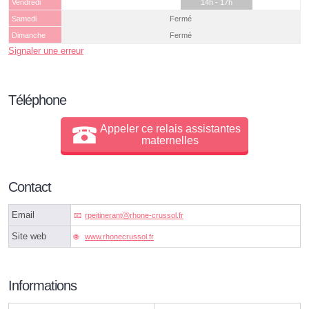
Vendredi
14h - 17h
Samedi
Fermé
Dimanche
Fermé
Signaler une erreur
Téléphone
Appeler ce relais assistantes
maternelles
Contact
Email
rpeitinerantⓐrhone-crussol.fr
Site web
www.rhonecrussol.fr
Informations