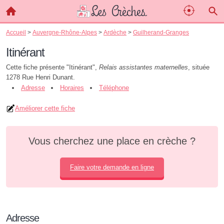
Accueil
>
Auvergne-Rhône-Alpes
>
Ardèche
>
Guilherand-Granges
Itinérant
Cette fiche présente "Itinérant",
Relais assistantes maternelles
, située
1278 Rue Henri Dunant.
Adresse
Horaires
Téléphone
Améliorer cette fiche
Vous cherchez une place en crèche ?
Faire votre demande en ligne
Adresse