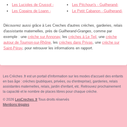
Les Lucioles de Crussol -
Les Pitchoun's - Guilherand-
Guilherand-Granges
Les Copains de Loann -
Granges
Le Petit Cabanon - Guilherand-
Guilherand-Granges
Granges
Découvrez aussi grâce à Les Creches d'autres crèches, garderies, relais
d'assistante maternelles, près de
Guilherand-Granges
, comme par
exemple : une
crèche sur Annonay
, les
crèches à Le Teil
, une
crèche
autour de Tournon-sur-Rhône
, les
crèches dans Privas
, une
crèche sur
Saint-Péray
, pour retrouver les informations en rapport.
Les Crèches .fr est un portail d'information sur les modes d'accueil des enfants
en bas âge : crèches (publiques, privées, ou d'entreprise), garderies, relais
assistantes maternelles, relais, jardin d'enfant, etc. Retrouvez prochainement
la capacité et le nombre de places libres pour chaque crèche.
© 2026
LesCreches .fr
Tous droits réservés
Mentions légales